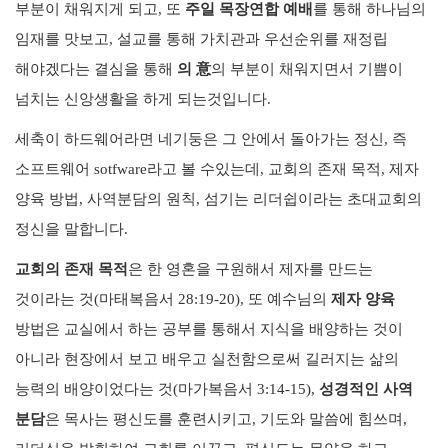
부분이 채워지게 되고, 또
주일 목장연합 예배
를 통해 하나님의
임재를 맛보고, 설교를 통해 가치관과 우선순위를 재정립
해야겠다는 결심을 통해
의 意
의 부분이 채워지면서 기쁨이
넘치는 신앙생활을 하게 되는것입니다.
세축이 하드웨어라면 네기둥은 그 안에서 돌아가는 정신, 즉
소프트웨어 sotfware라고 볼 수있는데, 교회의 존재 목적, 제자
양육 방법, 사역분담의 원칙, 섬기는 리더쉽이라는 초대교회의
정신을 말합니다.
교회의 존재 목적
은 한 영혼을 구원해서 제자를 만드는
것이라는 것(마태복음서 28:19-20), 또 예수님의
제자 양육
방법은 교실에서 하는 공부를 통해서 지식을 배양하는 것이
아니라 현장에서 보고 배우고 실천함으로써 길러지는 삶의
능력의 배양이었다는 것(마가복음서 3:14-15),
성경적인 사역
분담
은 목사는 평신도를 훈련시키고, 기도와 말씀에 힘쓰며,