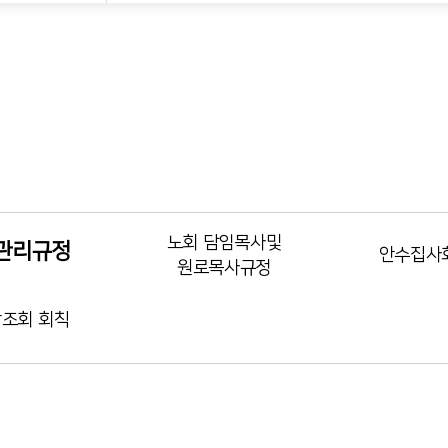
노회 담임목사및
관리규정
안수집사
원로목사규정
조회 회칙