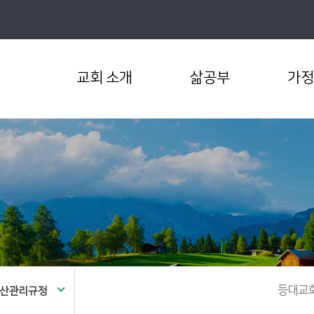
교회 소개
삶공부
가정
등대교
산관리규정