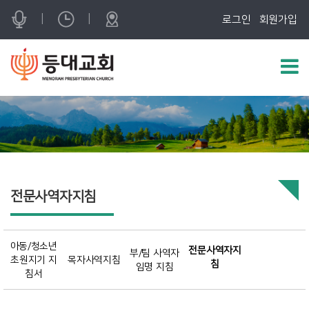
|
|
로그인
회원가입
전문사역자지침
아동/청소년
전문사역자지
부/팀 사역자
초원지기 지
목자사역지침
침
임명 지침
침서